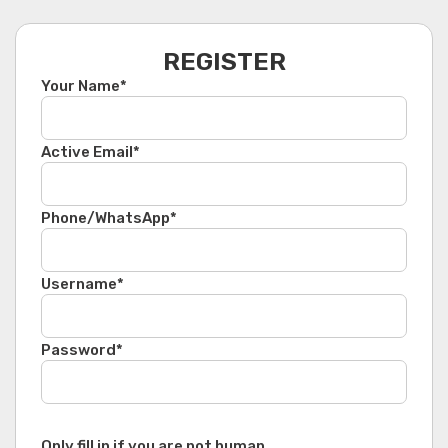
REGISTER
Your Name
*
Active Email
*
Phone/WhatsApp
*
Username
*
Password
*
Only fill in if you are not human