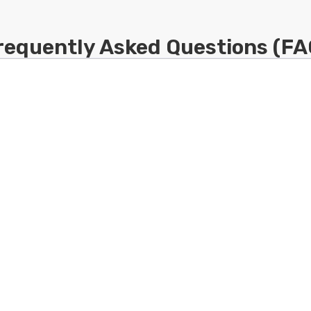
requently Asked Questions (FA
at harus mempekerjakan au pair untuk menjaga anak-anak m
 sebagai au pair di masa mendatang?
ebagai au pair?