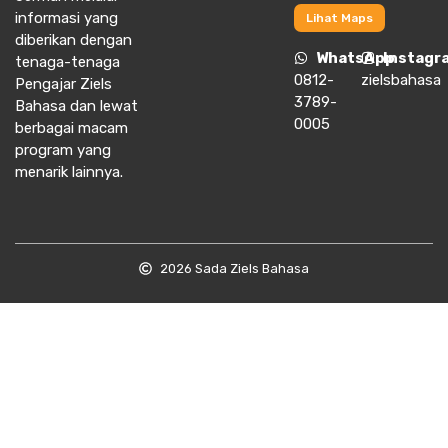
informasi yang
Lihat Maps
diberikan dengan
WhatsApp
Instagr
tenaga-tenaga
0812-
zielsbahasa
Pengajar Ziels
3789-
Bahasa dan lewat
0005
berbagai macam
program yang
menarik lainnya.
2026 Sada Ziels Bahasa