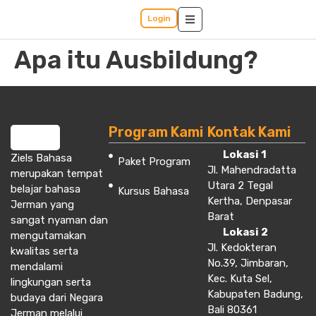
Login
Apa itu Ausbildung?
Program Kami
Kontak Kami
Lokasi 1
Ziels Bahasa
Paket Program
Jl. Mahendradatta
merupakan tempat
Utara 2 Tegal
belajar bahasa
Kursus Bahasa
Kertha, Denpasar
Jerman yang
Barat
sangat nyaman dan
Lokasi 2
mengutamakan
Jl. Kedokteran
kwalitas serta
No.39, Jimbaran,
mendalami
Kec. Kuta Sel,
lingkungan serta
Kabupaten Badung,
budaya dari Negara
Bali 80361
Jerman melalui