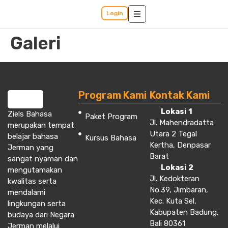
Login
Galeri
Program Kami
Kontak Kami
Lokasi 1
Ziels Bahasa
Paket Program
Jl. Mahendradatta
merupakan tempat
Utara 2 Tegal
belajar bahasa
Kursus Bahasa
Kertha, Denpasar
Jerman yang
Barat
sangat nyaman dan
Lokasi 2
mengutamakan
Jl. Kedokteran
kwalitas serta
No.39, Jimbaran,
mendalami
Kec. Kuta Sel,
lingkungan serta
Kabupaten Badung,
budaya dari Negara
Bali 80361
Jerman melalui