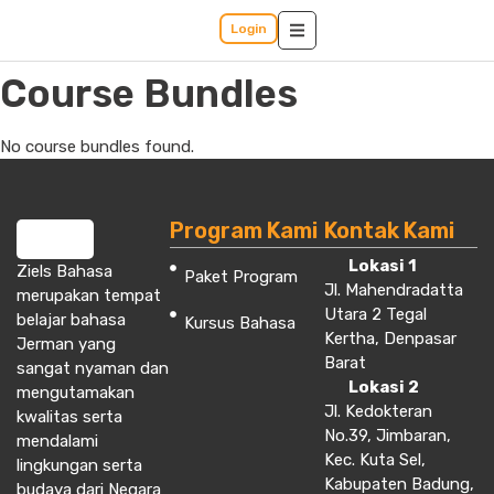
Login
Course Bundles
No course bundles found.
Program Kami
Kontak Kami
Lokasi 1
Ziels Bahasa
Paket Program
Jl. Mahendradatta
merupakan tempat
Utara 2 Tegal
belajar bahasa
Kursus Bahasa
Kertha, Denpasar
Jerman yang
Barat
sangat nyaman dan
Lokasi 2
mengutamakan
Jl. Kedokteran
kwalitas serta
No.39, Jimbaran,
mendalami
Kec. Kuta Sel,
lingkungan serta
Kabupaten Badung,
budaya dari Negara